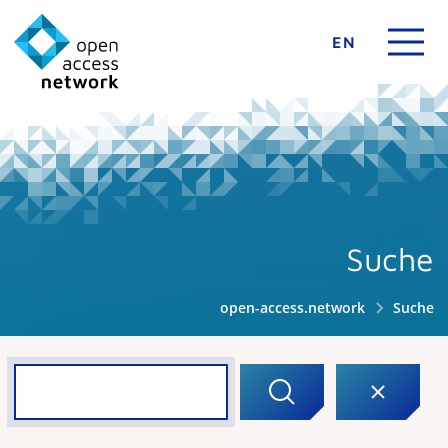
EN
Suche
open-access.network
Suche