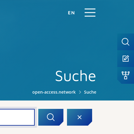
EN
Suche
open-access.network
Suche