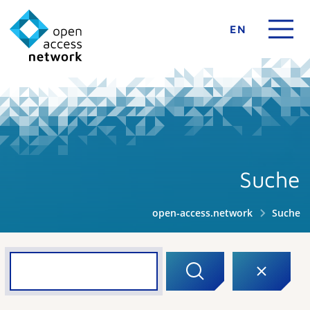
EN
Suche
open-access.network
Suche