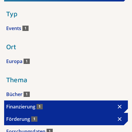
Typ
Events
1
Ort
Europa
1
Thema
Bücher
1
Finanzierung
1
Förderung
1
Forschungsdaten
1