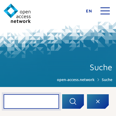
EN
Suche
open-access.network
Suche