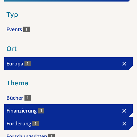
Typ
Events
1
Ort
Europa
1
Thema
Bücher
1
Finanzierung
1
Förderung
1
Forschungsdaten
1