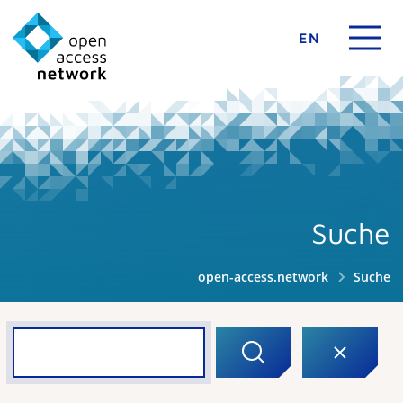
EN
Suche
open-access.network
Suche