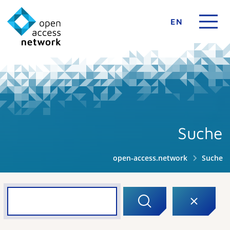
EN
Suche
open-access.network
Suche