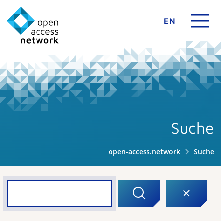
EN
Suche
open-access.network
Suche