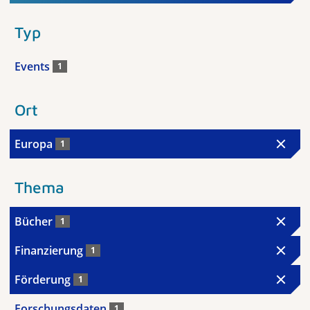
Typ
Events
1
Ort
Europa
1
Thema
Bücher
1
Finanzierung
1
Förderung
1
Forschungsdaten
1