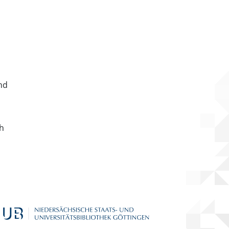
nd
ch