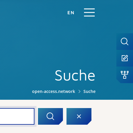
EN
Suche
open-access.network
Suche