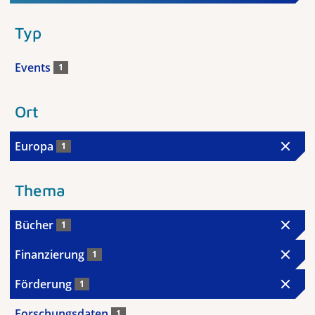
Typ
Events
1
Ort
Europa
1
Thema
Bücher
1
Finanzierung
1
Förderung
1
Forschungsdaten
1