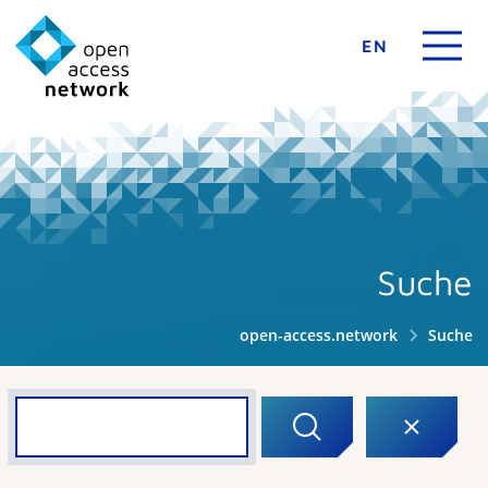
EN
Suche
open-access.network
Suche