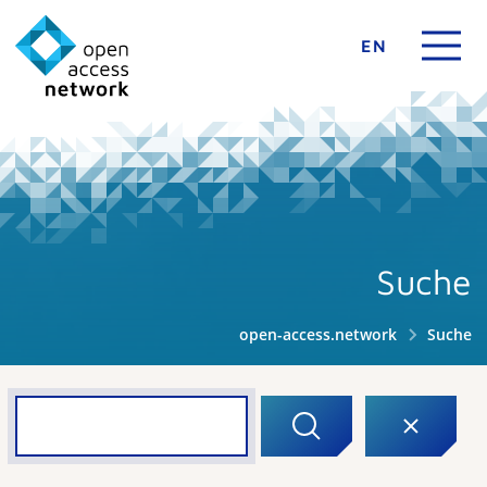
EN
Suche
open-access.network
Suche