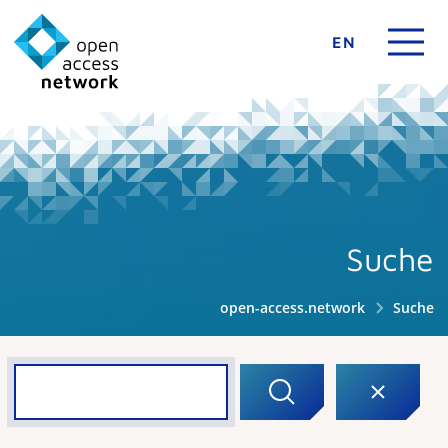
EN
Suche
open-access.network
Suche