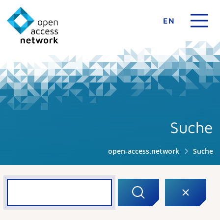
EN
Suche
open-access.network
Suche