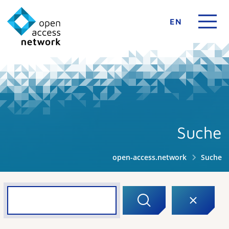
EN
Suche
open-access.network
Suche