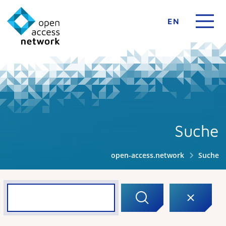
EN
Suche
open-access.network
Suche