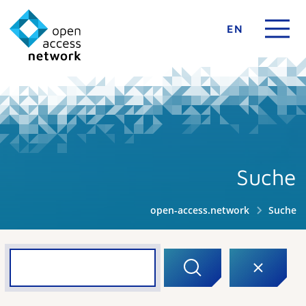
EN
Suche
open-access.network
Suche