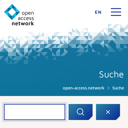
EN
Suche
open-access.network
Suche