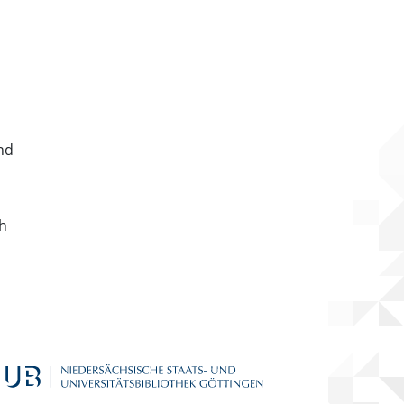
nd
ch