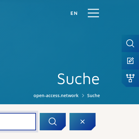
EN
Suche
open-access.network
Suche