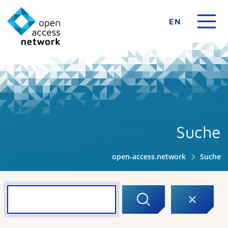
EN
Suche
open-access.network
Suche