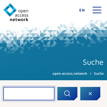
EN
Suche
open-access.network
Suche