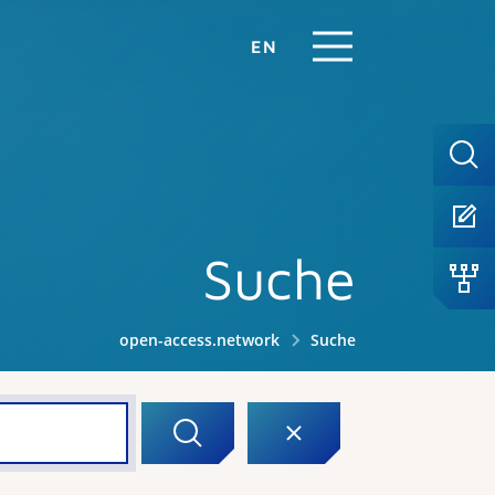
EN
Suche
open-access.network
Suche