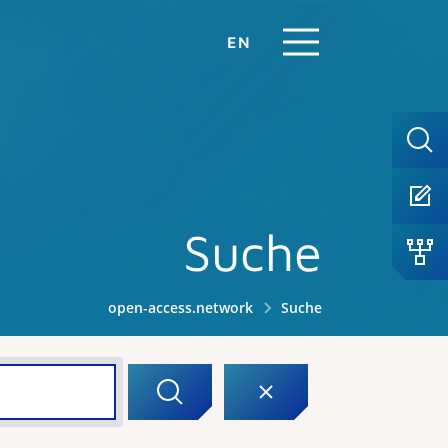
EN
Suche
open-access.network
Suche