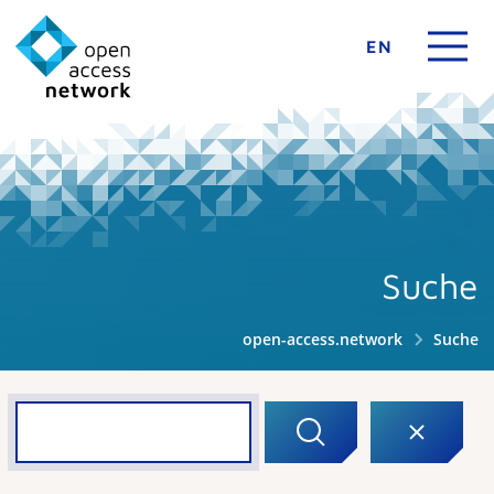
EN
Suche
open-access.network
Suche