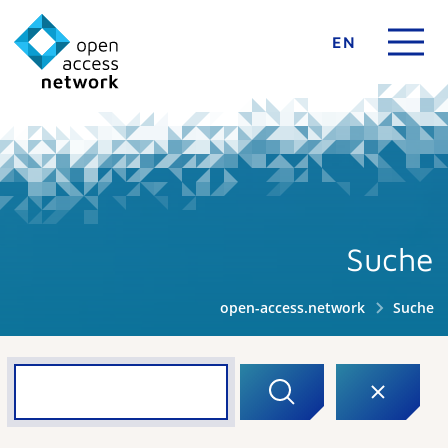
EN
Suche
open-access.network
Suche