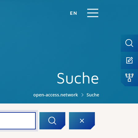
EN
Suche
open-access.network
Suche