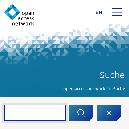
EN
Suche
open-access.network
Suche