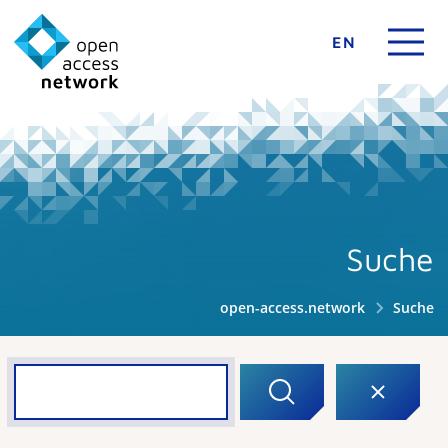
EN
Suche
open-access.network
Suche