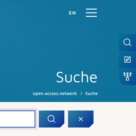
EN
Suche
open-access.network
Suche