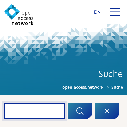
EN
Suche
open-access.network
Suche