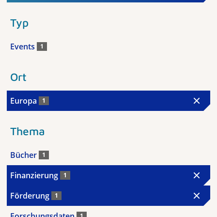
Typ
Events
1
Ort
Europa
1
Thema
Bücher
1
Finanzierung
1
Förderung
1
Forschungsdaten
1