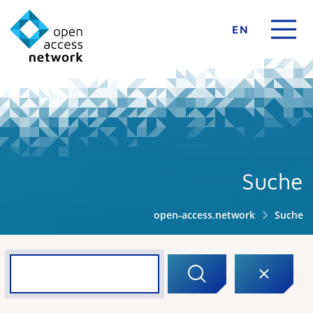
EN
Suche
open-access.network
Suche