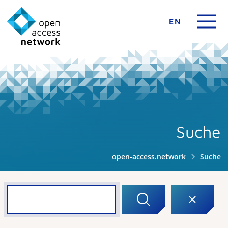
EN
Suche
open-access.network
Suche