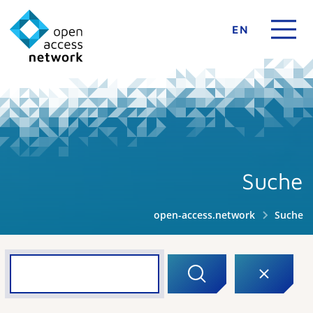
EN
Suche
open-access.network
Suche