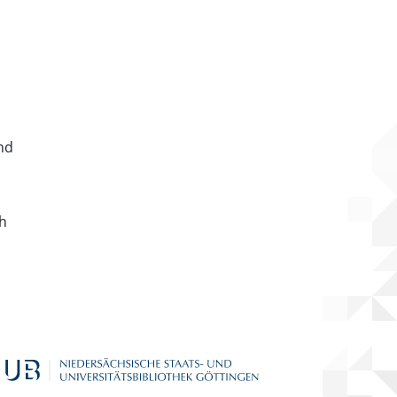
nd
ch