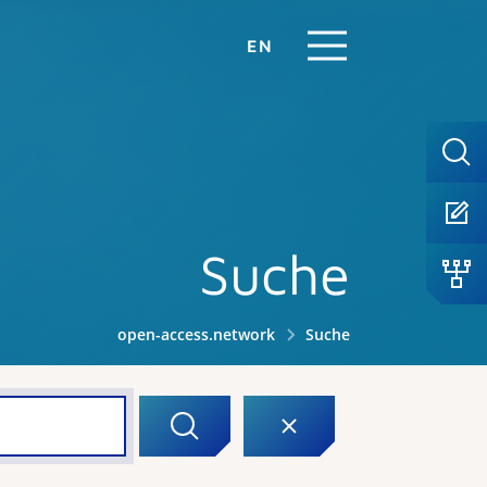
EN
Suche
open-access.network
Suche