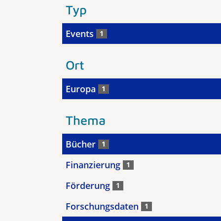
Typ
Events
1
Ort
Europa
1
Thema
Bücher
1
Finanzierung
1
Förderung
1
Forschungsdaten
1