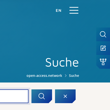
EN
Suche
open-access.network
Suche