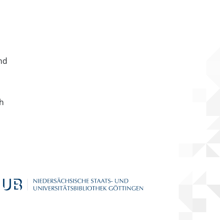
nd
ch