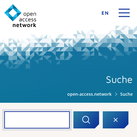
EN
Suche
open-access.network
Suche