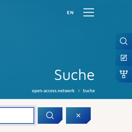
EN
Suche
open-access.network
Suche