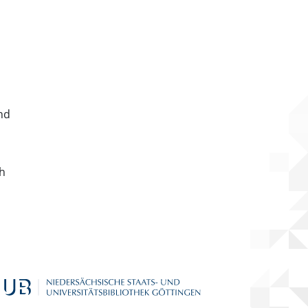
nd
ch