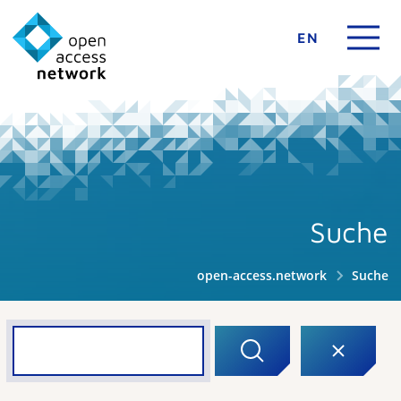
EN
Suche
open-access.network
Suche