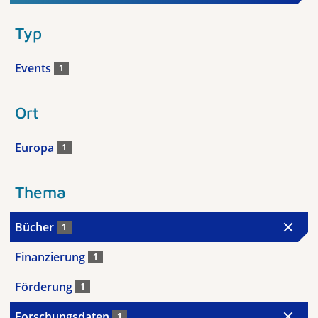
Typ
Events
1
Ort
Europa
1
Thema
Bücher
1
Finanzierung
1
Förderung
1
Forschungsdaten
1