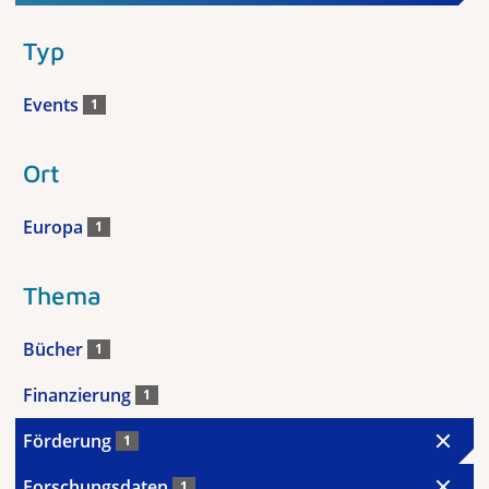
Typ
Events
1
Ort
Europa
1
Thema
Bücher
1
Finanzierung
1
Förderung
1
Forschungsdaten
1