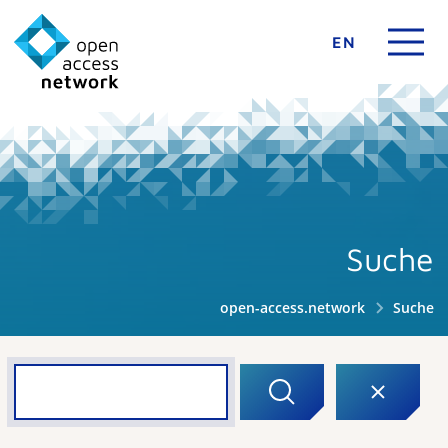
EN
Suche
open-access.network
Suche