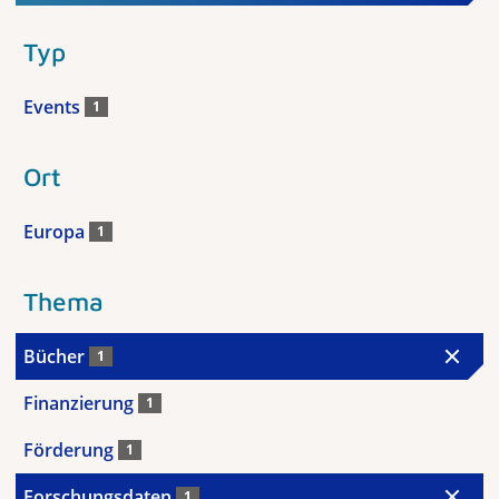
Typ
Events
1
Ort
Europa
1
Thema
Bücher
1
Finanzierung
1
Förderung
1
Forschungsdaten
1