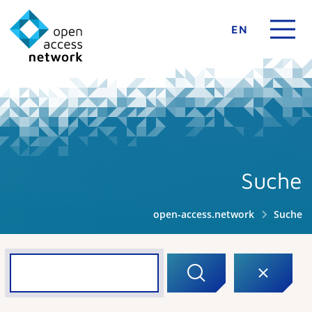
EN
Suche
open-access.network
Suche