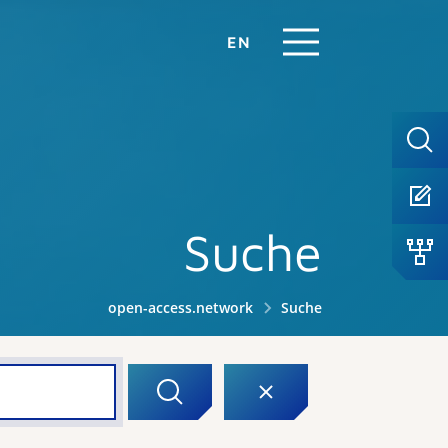
EN
Suche
open-access.network
Suche