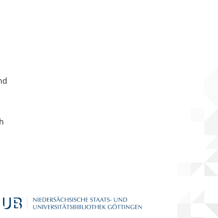
nd
ch