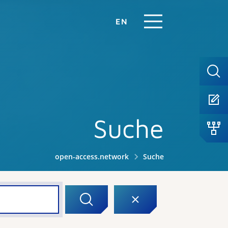
EN
Suche
open-access.network
Suche