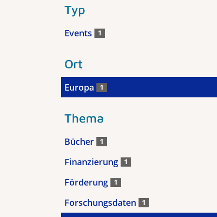
Typ
Events
1
Ort
Europa
1
Thema
Bücher
1
Finanzierung
1
Förderung
1
Forschungsdaten
1