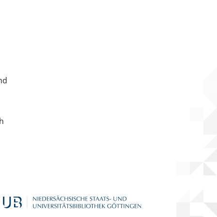
nd
ch