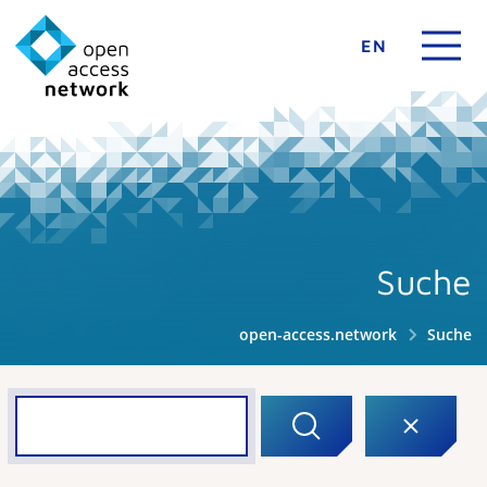
EN
Suche
open-access.network
Suche