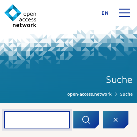
EN
Suche
open-access.network
Suche