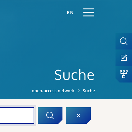
EN
Suche
open-access.network
Suche