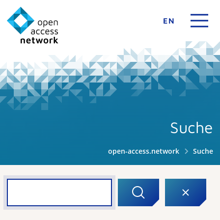
EN
Suche
open-access.network
Suche