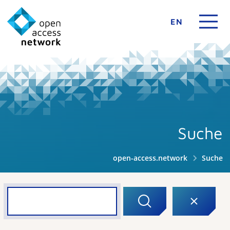
EN
Suche
open-access.network
Suche