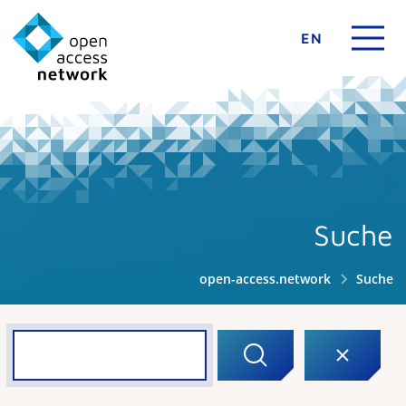
EN
Suche
open-access.network
Suche