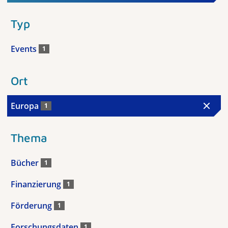
Typ
Events
1
Ort
Europa
1
Thema
Bücher
1
Finanzierung
1
Förderung
1
Forschungsdaten
1