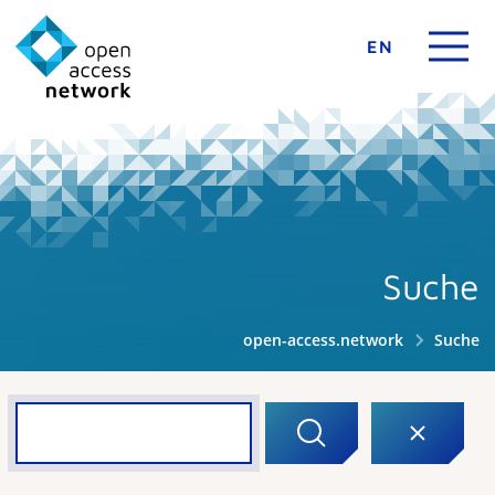
EN
Suche
open-access.network
Suche