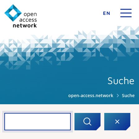
EN
Suche
open-access.network
Suche