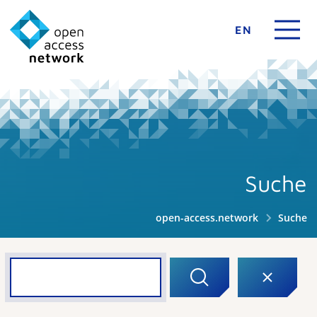
EN
Suche
open-access.network
Suche