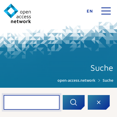
EN
Suche
open-access.network
Suche